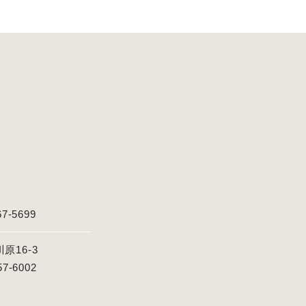
67-5699
16-3
57-6002