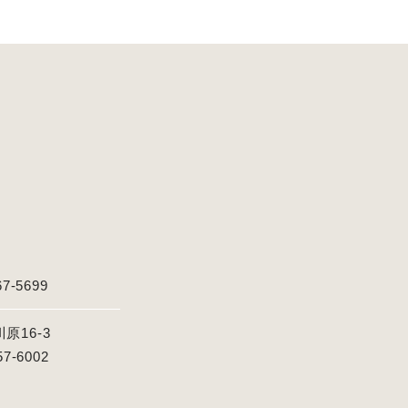
67-5699
16-3
57-6002