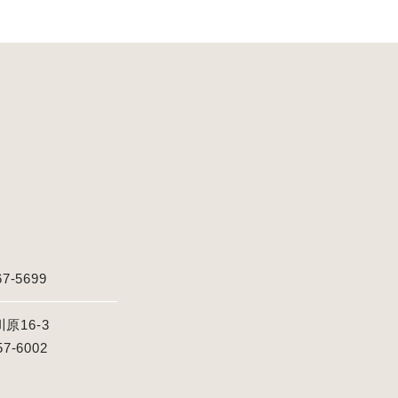
67-5699
16-3
57-6002