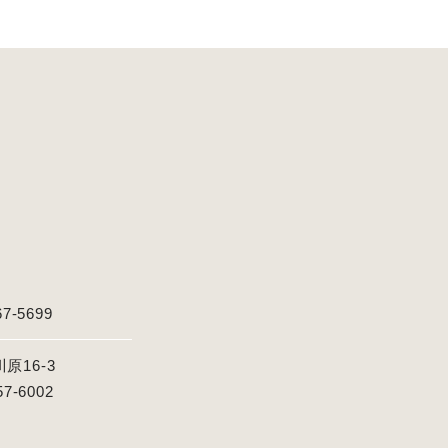
67-5699
16-3
57-6002