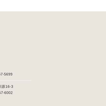
67-5699
16-3
57-6002