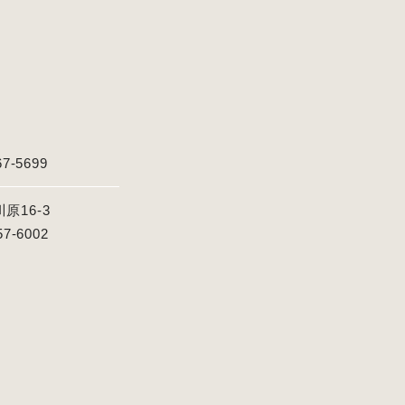
67-5699
16-3
57-6002