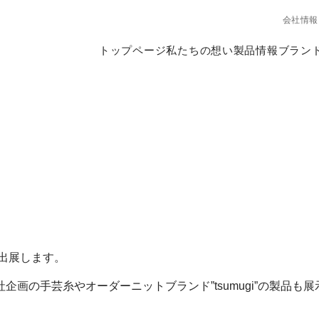
会社情報
トップページ
私たちの想い
製品情報
ブラン
24に出展します。
画の手芸糸やオーダーニットブランド”tsumugi”の製品も
）